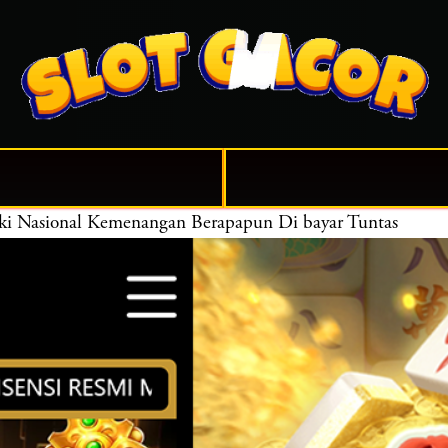
ki Nasional Kemenangan Berapapun Di bayar Tuntas