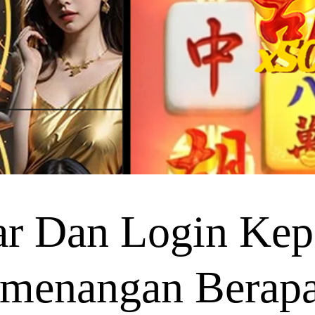
r Dan Login Kep
emenangan Berapa