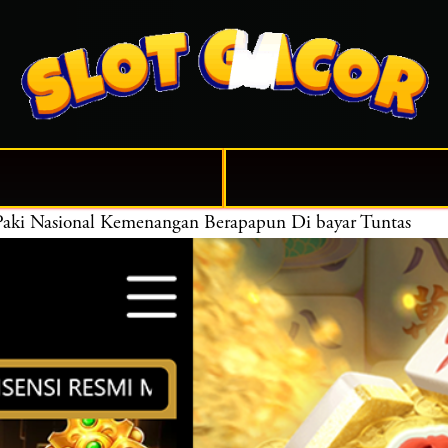
aki Nasional Kemenangan Berapapun Di bayar Tuntas