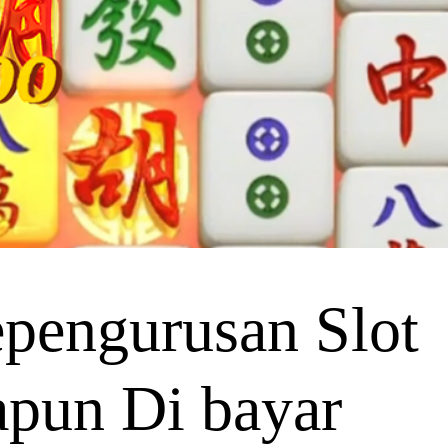
pengurusan Slot
pun Di bayar