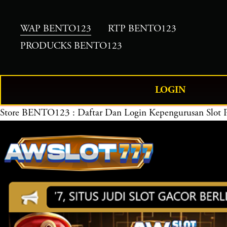
WAP BENTO123
RTP BENTO123
PRODUCKS BENTO123
LOGIN
Store
BENTO123 : Daftar Dan Login Kepengurusan Slot P