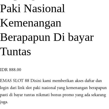
Paki Nasional
Kemenangan
Berapapun Di bayar
Tuntas
IDR 888.00
EMAS SLOT 88 Disini kami memberikan akses daftar dan
login dari link slot paki nasional yang kemenangan berapapun
pasti di bayar tuntas nikmati bonus promo yang ada sekarang
juga.