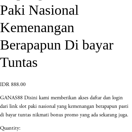
Paki Nasional
Kemenangan
Berapapun Di bayar
Tuntas
IDR 888.00
GANAS88 Disini kami memberikan akses daftar dan login
dari link slot paki nasional yang kemenangan berapapun pasti
di bayar tuntas nikmati bonus promo yang ada sekarang juga.
Quantity: