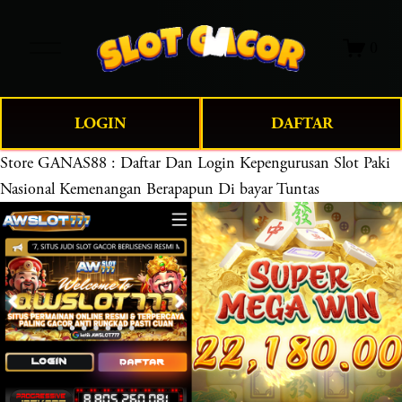
O
0
p
e
n
LOGIN
DAFTAR
M
e
Store
GANAS88 : Daftar Dan Login Kepengurusan Slot Paki
n
u
Nasional Kemenangan Berapapun Di bayar Tuntas