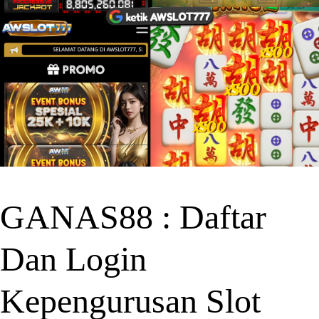
GANAS88 : Daftar
Dan Login
Kepengurusan Slot