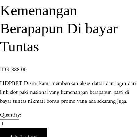
Kemenangan
Berapapun Di bayar
Tuntas
IDR 888.00
HDPBET Disini kami memberikan akses daftar dan login dari
link slot paki nasional yang kemenangan berapapun pasti di
bayar tuntas nikmati bonus promo yang ada sekarang juga.
Quantity:
Add To Cart