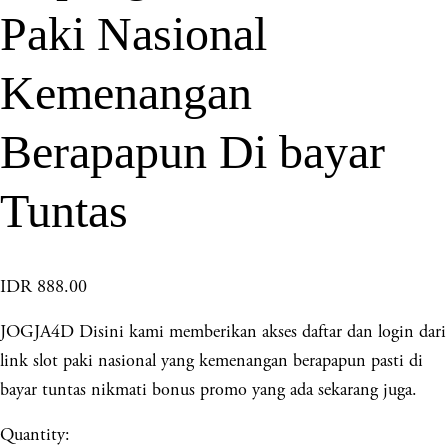
Paki Nasional
Kemenangan
Berapapun Di bayar
Tuntas
IDR 888.00
JOGJA4D Disini kami memberikan akses daftar dan login dari
link slot paki nasional yang kemenangan berapapun pasti di
bayar tuntas nikmati bonus promo yang ada sekarang juga.
Quantity: