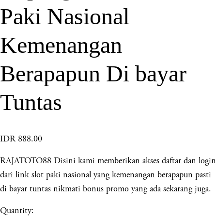
Paki Nasional
Kemenangan
Berapapun Di bayar
Tuntas
IDR 888.00
RAJATOTO88 Disini kami memberikan akses daftar dan login
dari link slot paki nasional yang kemenangan berapapun pasti
di bayar tuntas nikmati bonus promo yang ada sekarang juga.
Quantity: