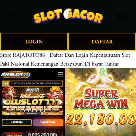
O
0
p
e
n
LOGIN
DAFTAR
M
e
Store
RAJATOTO88 : Daftar Dan Login Kepengurusan Slot
n
u
Paki Nasional Kemenangan Berapapun Di bayar Tuntas