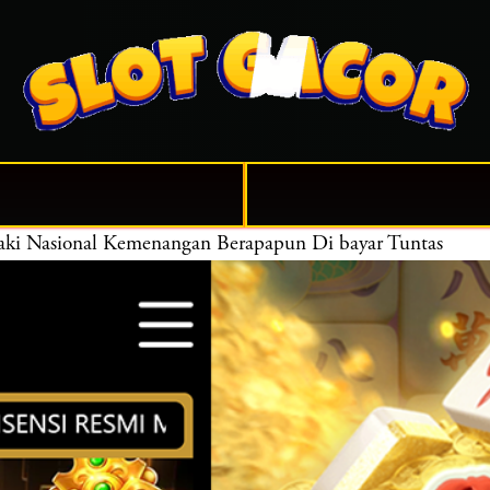
aki Nasional Kemenangan Berapapun Di bayar Tuntas