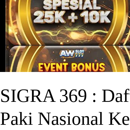
SIGRA 369 : Daf
Paki Nasional K