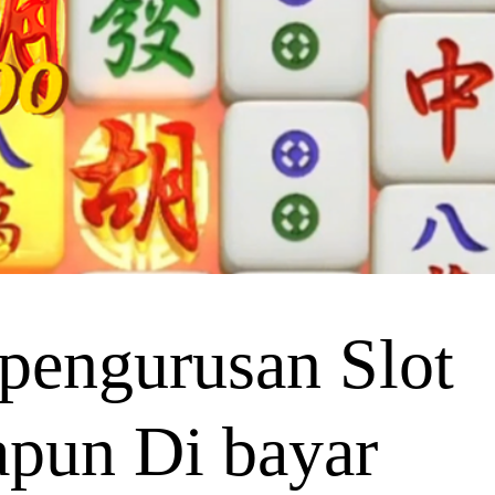
pengurusan Slot
pun Di bayar