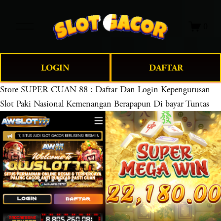
O
0
p
e
n
LOGIN
DAFTAR
M
e
Store
SUPER CUAN 88 : Daftar Dan Login Kepengurusan
n
u
Slot Paki Nasional Kemenangan Berapapun Di bayar Tuntas