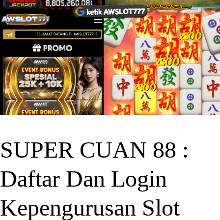
SUPER CUAN 88 :
Daftar Dan Login
Kepengurusan Slot