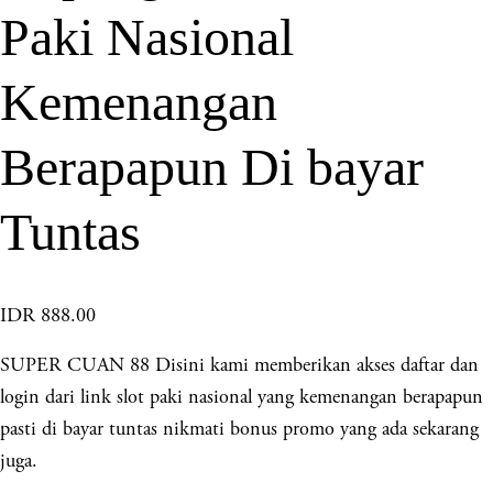
Paki Nasional
Kemenangan
Berapapun Di bayar
Tuntas
IDR 888.00
SUPER CUAN 88 Disini kami memberikan akses daftar dan
login dari link slot paki nasional yang kemenangan berapapun
pasti di bayar tuntas nikmati bonus promo yang ada sekarang
juga.