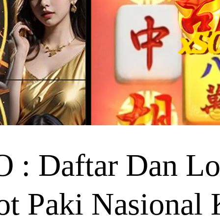
: Daftar Dan Lo
ot Paki Nasional