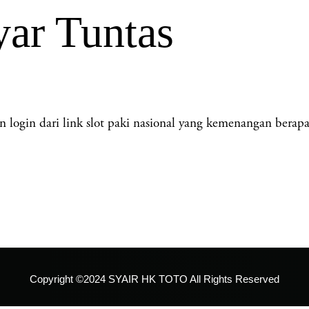
ar Tuntas
ogin dari link slot paki nasional yang kemenangan berapa
Copyright ©2024 SYAIR HK TOTO All Rights Reserved